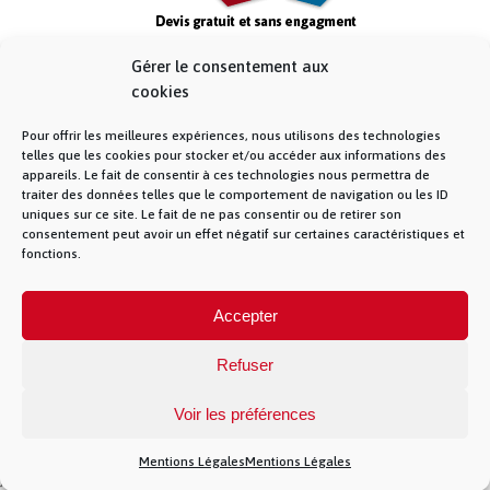
Gérer le consentement aux
cookies
Pour offrir les meilleures expériences, nous utilisons des technologies
telles que les cookies pour stocker et/ou accéder aux informations des
appareils. Le fait de consentir à ces technologies nous permettra de
traiter des données telles que le comportement de navigation ou les ID
uniques sur ce site. Le fait de ne pas consentir ou de retirer son
consentement peut avoir un effet négatif sur certaines caractéristiques et
fonctions.
© La Fibre Lyonnaise –
Mentions Légales
– 5
Accepter
allée des chevreuils – 69380 Lissieu – 04 28 28 28
28 –
Contact
– La Fibre Lyonnaise est une
marque de la société Muona SAS
Refuser
Voir les préférences
Mentions Légales
Mentions Légales
})(jQuery)