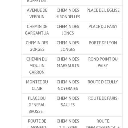
BUFFETON
AVENUE DE
CHEMIN DES
PLACE DE L EGLISE
VERDUN
HIRONDELLES
CHEMIN DE
CHEMIN DES
PLACE DU PAISY
GARGANTUA
JONCS
CHEMIN DES
CHEMIN DES
PORTE DE LYON
GORGES
LONGES
CHEMIN DU
CHEMIN DES
ROND POINT DU
MOULIN
MARSAULTS
PAISY
CARRON
MONTEE DU
CHEMIN DES
ROUTE D ECULLY
CLAIR
NOYERAIES
PLACE DU
CHEMIN DES
ROUTE DE PARIS
GENERAL
SAULES
BROSSET
ROUTE DE
CHEMIN DES
ROUTE
LIMONEST
TUILERIES
DEPARTEMENTALE