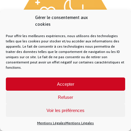
Gérer le consentement aux
cookies
Pour offrir les meilleures expériences, nous utilisons des technologies
telles que les cookies pour stocker et/ou accéder aux informations des
appareils. Le fait de consentir à ces technologies nous permettra de
traiter des données telles que le comportement de navigation ou les ID
uniques sur ce site. Le fait de ne pas consentir ou de retirer son
consentement peut avoir un effet négatif sur certaines caractéristiques et
fonctions.
© La Fibre Lyonnaise –
Mentions Légales
– 5
allée des chevreuils – 69380 Lissieu – 04 28 28 28
Accepter
28 –
Contact
– La Fibre Lyonnaise est une
marque de la société Muona SAS
Refuser
Voir les préférences
Mentions Légales
Mentions Légales
})(jQuery)