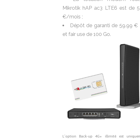
Mikrotik hAP ac3 LTE6 est de 5
€/mois ;
Dépôt de garanti de 59.99 €
et fair use de 100 Go.
L’option Back-up 4G+ illimité est unique