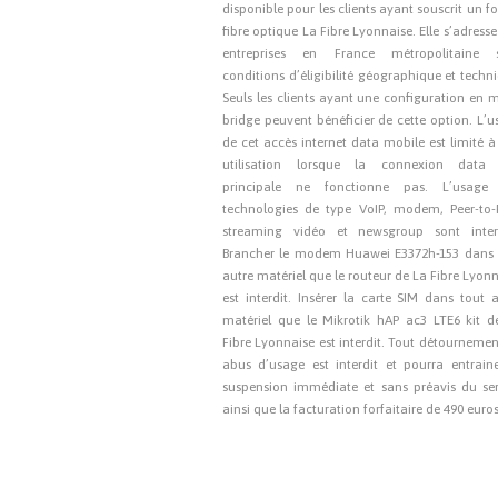
disponible pour les clients ayant souscrit un fo
fibre optique La Fibre Lyonnaise. Elle s’adress
entreprises en France métropolitaine 
conditions d’éligibilité géographique et techn
Seuls les clients ayant une configuration en 
bridge peuvent bénéficier de cette option. L’
de cet accès internet data mobile est limité 
utilisation lorsque la connexion data 
principale ne fonctionne pas. L’usage
technologies de type VoIP, modem, Peer-to-P
streaming vidéo et newsgroup sont interd
Brancher le modem Huawei E3372h-153 dans 
autre matériel que le routeur de La Fibre Lyon
est interdit. Insérer la carte SIM dans tout 
matériel que le Mikrotik hAP ac3 LTE6 kit d
Fibre Lyonnaise est interdit. Tout détourneme
abus d’usage est interdit et pourra entraine
suspension immédiate et sans préavis du ser
ainsi que la facturation forfaitaire de 490 euro