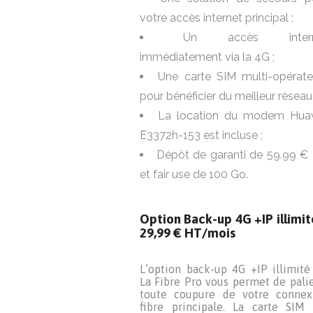
interconnexions, téléphonie a
simple demande.
standard, broadcast, etc.
Disponibilité du service jusqu’à 9
votre accès internet principal ;
% : une garantie supplémentaire p
Les frais d’accès au service s
Un accès intern
vos services internet et nos 
indiqués sous réserve d’
offrent une compensation dans le 
immédiatement via la 4G ;
infrastructure existante disponi
improbable d’une interruption
entre l’équipement opérateur et
Une carte SIM multi-opérate
service.
local technique du site du client.
pour bénéficier du meilleur réseau 
frais d’accès au service comprenn
la pose d’un câble de moins de 
La location du modem Hua
mètres et d’une hauteur inférieur
E3372h-153 est incluse ;
3,5 mètres en domaine privé. Ils
comprennent pas la réparation ou
Dépôt de garanti de 59.99 €
création de conduites. En cas
travaux de génie civil, des fr
et fair use de 100 Go.
d’accès au réseau supplémentai
pourront être demandés. Les trav
suivants demeurent à la charge
Option Back-up 4G +IP illimit
client : mise à disposition de lo
29,99 € HT/mois
conformes au bon fonctionnem
du matériel actif (1U disponible 
la baie et 2 prises électriques 
L’option back-up 4G +IP illimité
volts disponibles dans la baie)
La Fibre Pro vous permet de palie
mise à disposition des fourreaux
toute coupure de votre connex
partie privative.
fibre principale. La carte SIM 