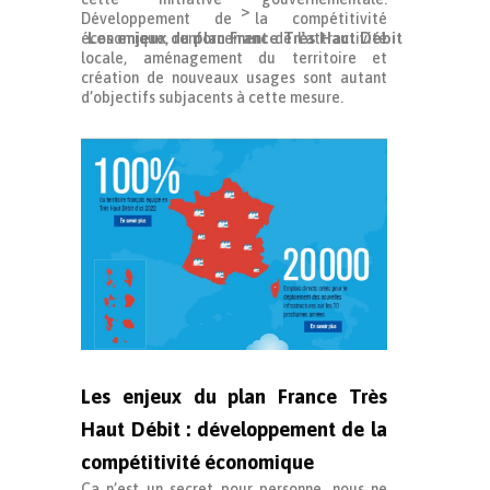
>
Développement de la compétitivité
Les enjeux du plan France Très Haut Débit
économique, renforcement de l’attractivité
locale, aménagement du territoire et
création de nouveaux usages sont autant
d’objectifs subjacents à cette mesure.
Les enjeux du plan France Très
Haut Débit : développement de la
compétitivité économique
Ça n’est un secret pour personne, nous ne