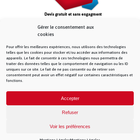
Gérer le consentement aux
cookies
Pour offrir les meilleures expériences, nous utilisons des technologies
telles que les cookies pour stocker et/ou accéder aux informations des
appareils. Le fait de consentir à ces technologies nous permettra de
traiter des données telles que le comportement de navigation ou les ID
uniques sur ce site. Le fait de ne pas consentir ou de retirer son
consentement peut avoir un effet négatif sur certaines caractéristiques et
fonctions.
© La Fibre Lyonnaise –
Mentions Légales
– 5
Accepter
allée des chevreuils – 69380 Lissieu – 04 28 28 28
28 –
Contact
– La Fibre Lyonnaise est une
marque de la société Muona SAS
Refuser
Voir les préférences