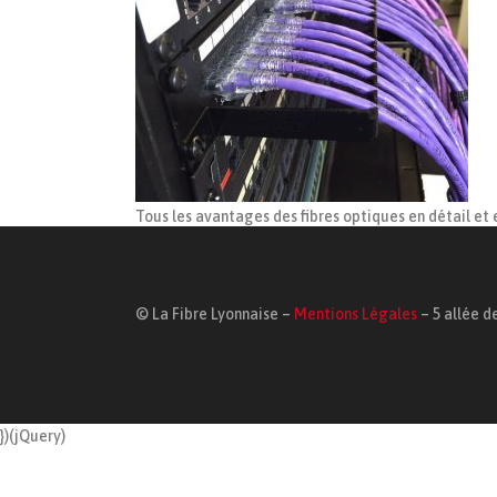
Tous les avantages des fibres optiques en détail et
© La Fibre Lyonnaise –
Mentions Légales
– 5 allée de
})(jQuery)