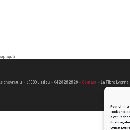
 expliqué
s chevreuils – 69380 Lissieu – 04 28 28 28 28 –
Contact
– La Fibre Lyonna
Pour offrir 
cookies pour
à ces techn
de navigatio
consentement