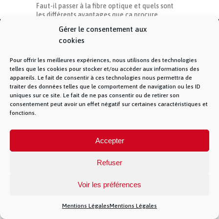
Faut-il passer à la fibre optique et quels sont
les différents avantages que ça procure
Gérer le consentement aux
cookies
© La Fibre Lyonnaise –
Mentions Légales
– 5
Pour offrir les meilleures expériences, nous utilisons des technologies
allée des chevreuils – 69380 Lissieu – 04 28 28 28
telles que les cookies pour stocker et/ou accéder aux informations des
28 –
Contact
– La Fibre Lyonnaise est une
appareils. Le fait de consentir à ces technologies nous permettra de
marque de la société Muona SAS
traiter des données telles que le comportement de navigation ou les ID
uniques sur ce site. Le fait de ne pas consentir ou de retirer son
consentement peut avoir un effet négatif sur certaines caractéristiques et
fonctions.
})(jQuery)
Accepter
Refuser
Voir les préférences
Mentions Légales
Mentions Légales