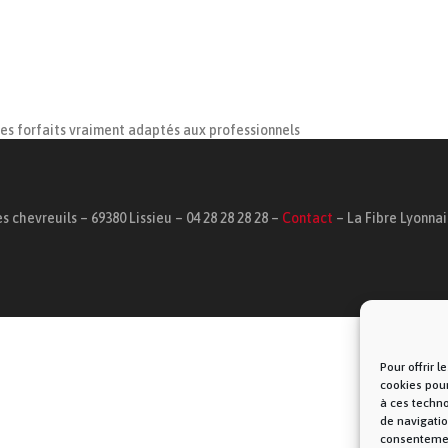
des forfaits vraiment adaptés aux professionnels
s chevreuils – 69380 Lissieu – 04 28 28 28 28 –
Contact
– La Fibre Lyonna
Pour offrir 
cookies pour
à ces techn
de navigatio
consentement