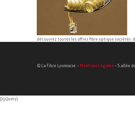
découvrez toutes les offres fibre optique sociétés. 
© La Fibre Lyonnaise –
Mentions Légales
– 5 allée de
})(jQuery)