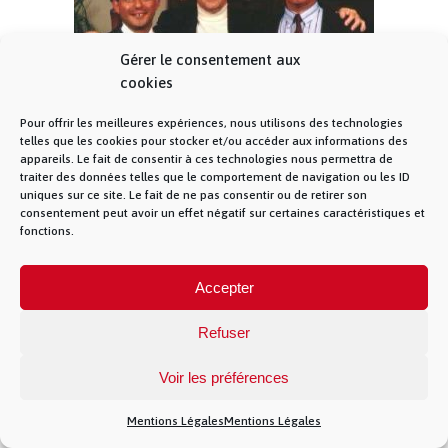
Gérer le consentement aux
cookies
Pour offrir les meilleures expériences, nous utilisons des technologies
Le projet ARPANET
telles que les cookies pour stocker et/ou accéder aux informations des
appareils. Le fait de consentir à ces technologies nous permettra de
traiter des données telles que le comportement de navigation ou les ID
uniques sur ce site. Le fait de ne pas consentir ou de retirer son
consentement peut avoir un effet négatif sur certaines caractéristiques et
© La Fibre Lyonnaise –
Mentions Légales
– 5
fonctions.
allée des chevreuils – 69380 Lissieu – 04 28 28 28
28 –
Contact
– La Fibre Lyonnaise est une
marque de la société Muona SAS
Accepter
Refuser
Voir les préférences
})(jQuery)
Mentions Légales
Mentions Légales