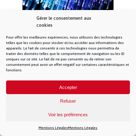
Gérer le consentement aux
cookies
Qu’est-ce que la fibre optique pour le
entreprises
Pour offrir les meilleures expériences, nous utilisons des technologies
telles que les cookies pour stocker et/ou accéder aux informations des
appareils. Le fait de consentir à ces technologies nous permettra de
traiter des données telles que le comportement de navigation ou les ID
uniques sur ce site. Le fait de ne pas consentir ou de retirer son
© La Fibre Lyonnaise –
Mentions Légales
– 5
consentement peut avoir un effet négatif sur certaines caractéristiques et
allée des chevreuils – 69380 Lissieu – 04 28 28 28
fonctions.
28 –
Contact
– La Fibre Lyonnaise est une
marque de la société Muona SAS
Accepter
Refuser
})(jQuery)
Voir les préférences
Mentions Légales
Mentions Légales