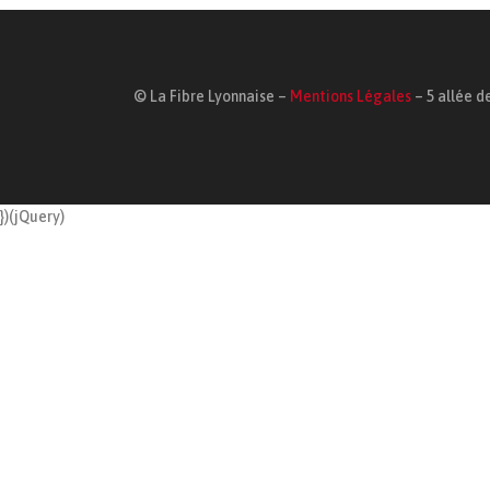
© La Fibre Lyonnaise –
Mentions Légales
– 5 allée de
})(jQuery)