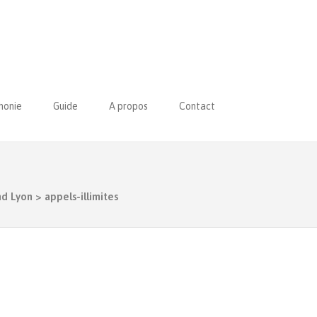
honie
Guide
A propos
Contact
nd Lyon
>
appels-illimites