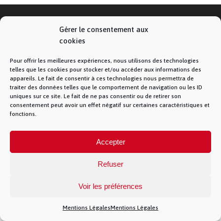
Gérer le consentement aux
cookies
© La Fibre Lyonnaise –
Mentions Légales
– 5
allée des chevreuils – 69380 Lissieu – 04 28 28 28
Pour offrir les meilleures expériences, nous utilisons des technologies
28 –
Contact
– La Fibre Lyonnaise est une
telles que les cookies pour stocker et/ou accéder aux informations des
marque de la société Muona SAS
appareils. Le fait de consentir à ces technologies nous permettra de
traiter des données telles que le comportement de navigation ou les ID
uniques sur ce site. Le fait de ne pas consentir ou de retirer son
consentement peut avoir un effet négatif sur certaines caractéristiques et
fonctions.
})(jQuery)
Accepter
Refuser
Voir les préférences
Mentions Légales
Mentions Légales