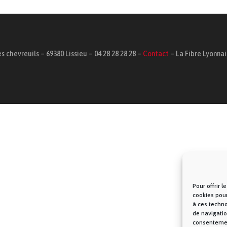
s chevreuils – 69380 Lissieu – 04 28 28 28 28 –
Contact
– La Fibre Lyonna
Pour offrir 
cookies pour
à ces techn
de navigatio
consentement