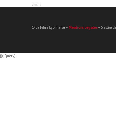
email
© La Fibre Lyonnaise –
Mentions Légales
– 5 allée de
})(jQuery)