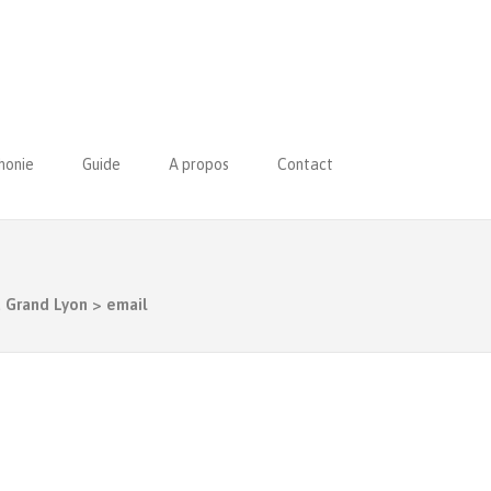
honie
Guide
A propos
Contact
u Grand Lyon
>
email