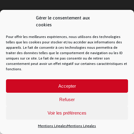
Gérer le consentement aux
© La Fibre Lyonnaise –
Mentions Légales
– 5
cookies
allée des chevreuils – 69380 Lissieu – 04 28 28 28
28 –
Contact
– La Fibre Lyonnaise est une
marque de la société Muona SAS
Pour offrir les meilleures expériences, nous utilisons des technologies
telles que les cookies pour stocker et/ou accéder aux informations des
appareils. Le fait de consentir à ces technologies nous permettra de
traiter des données telles que le comportement de navigation ou les ID
uniques sur ce site. Le fait de ne pas consentir ou de retirer son
consentement peut avoir un effet négatif sur certaines caractéristiques et
})(jQuery)
fonctions.
Accepter
Refuser
Voir les préférences
Mentions Légales
Mentions Légales