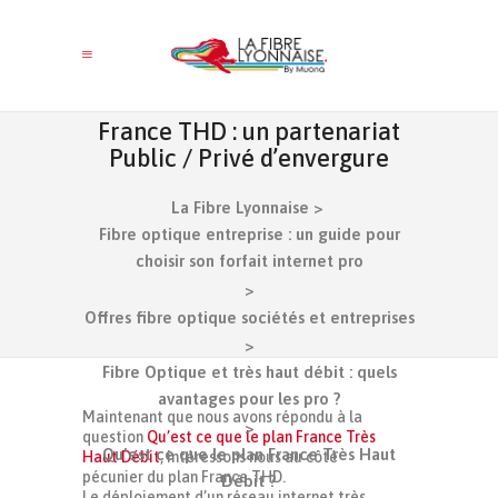
France THD : un partenariat
Public / Privé d’envergure
La Fibre Lyonnaise
>
Fibre optique entreprise : un guide pour
choisir son forfait internet pro
>
Offres fibre optique sociétés et entreprises
>
Fibre Optique et très haut débit : quels
avantages pour les pro ?
Maintenant que nous avons répondu à la
>
question
Qu’est ce que le plan France Très
Qu’est ce que le plan France Très Haut
Haut Débit
, intéressons nous au côté
pécunier du plan France THD.
Débit ?
Le déploiement d’un réseau internet très