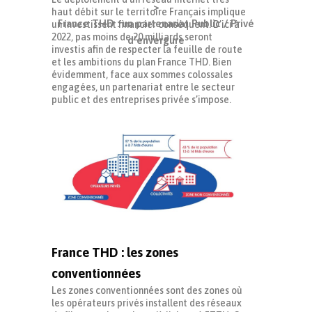
>
haut débit sur le territoire Français implique
France THD : un partenariat Public / Privé
un investissent financier conséquent. D’ici à
2022, pas moins de 20 milliards seront
d’envergure
investis afin de respecter la feuille de route
et les ambitions du plan France THD. Bien
évidemment, face aux sommes colossales
engagées, un partenariat entre le secteur
public et des entreprises privée s’impose.
France THD : les zones
conventionnées
Les zones conventionnées sont des zones où
les opérateurs privés installent des réseaux