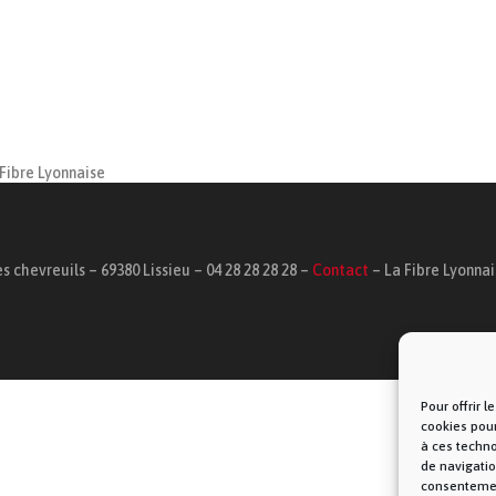
Fibre Lyonnaise
s chevreuils – 69380 Lissieu – 04 28 28 28 28 –
Contact
– La Fibre Lyonna
Pour offrir 
cookies pour
à ces techn
de navigatio
consentement