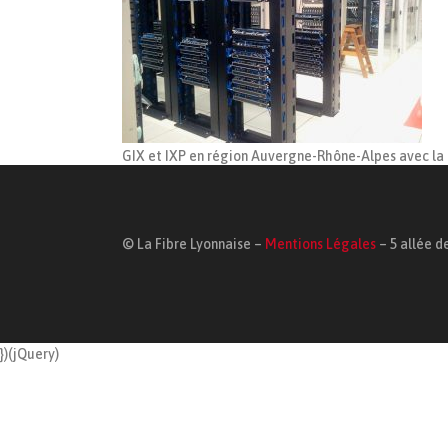
GIX et IXP en région Auvergne-Rhône-Alpes avec la 
© La Fibre Lyonnaise –
Mentions Légales
– 5 allée de
})(jQuery)