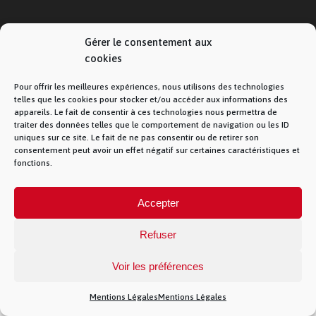
© La Fibre Lyonnaise –
Mentions Légales
– 5
Gérer le consentement aux
allée des chevreuils – 69380 Lissieu – 04 28 28 28
cookies
28 –
Contact
– La Fibre Lyonnaise est une
marque de la société Muona SAS
Pour offrir les meilleures expériences, nous utilisons des technologies
telles que les cookies pour stocker et/ou accéder aux informations des
appareils. Le fait de consentir à ces technologies nous permettra de
traiter des données telles que le comportement de navigation ou les ID
uniques sur ce site. Le fait de ne pas consentir ou de retirer son
consentement peut avoir un effet négatif sur certaines caractéristiques et
})(jQuery)
fonctions.
Accepter
Refuser
Voir les préférences
Mentions Légales
Mentions Légales