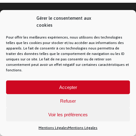
Gérer le consentement aux
cookies
© La Fibre Lyonnaise –
Mentions Légales
– 5
allée des chevreuils – 69380 Lissieu – 04 28 28 28
Pour offrir les meilleures expériences, nous utilisons des technologies
28 –
Contact
– La Fibre Lyonnaise est une
telles que les cookies pour stocker et/ou accéder aux informations des
marque de la société Muona SAS
appareils. Le fait de consentir à ces technologies nous permettra de
traiter des données telles que le comportement de navigation ou les ID
uniques sur ce site. Le fait de ne pas consentir ou de retirer son
consentement peut avoir un effet négatif sur certaines caractéristiques et
fonctions.
})(jQuery)
Accepter
Refuser
Voir les préférences
Mentions Légales
Mentions Légales