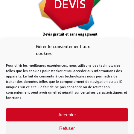
Gérer le consentement aux
cookies
Pour offrir les meilleures expériences, nous utilisons des technologies
telles que les cookies pour stocker et/ou accéder aux informations des
appareils. Le fait de consentir à ces technologies nous permettra de
traiter des données telles que le comportement de navigation ou les ID
uniques sur ce site. Le fait de ne pas consentir ou de retirer son
consentement peut avoir un effet négatif sur certaines caractéristiques et
fonctions.
© La Fibre Lyonnaise –
Mentions Légales
– 5
Accepter
allée des chevreuils – 69380 Lissieu – 04 28 28 28
28 –
Contact
– La Fibre Lyonnaise est une
marque de la société Muona SAS
Refuser