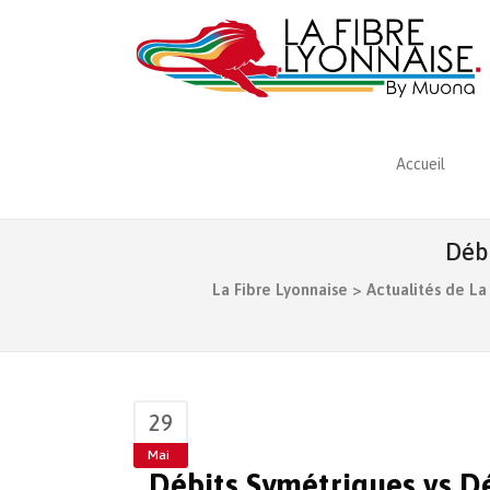
Accueil
Débi
La Fibre Lyonnaise
>
Actualités de La 
29
Mai
Débits Symétriques vs Dé