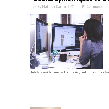
By
Mathieu Carlier
In
Comments
Débits Symétriques vs Débits Asymétriques que choi