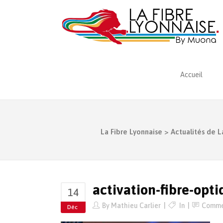
Accueil
La Fibre Lyonnaise
>
Actualités de L
activation-fibre-opt
14
By
Mathieu Carlier
In
Comme
Déc