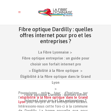
Fibre optique Dardilly : quelles
offres internet pour pro et les
entreprises ?
La Fibre Lyonnaise
>
Fibre optique entreprise : un guide pour
choisir son forfait internet pro
>
Éligibilité à la fibre optique
>
Éligibilité à la fibre optique dans le Grand
Lyon
>
Poursuivons notre tour d’horizon sur
Fibre optique Dardilly : quelles offres
l’
eligibilité à la fibre optique dans le Grand
internet pour pro et les entreprises ?
Lyon
pour les pro et les entreprises locales.
Intéressons-nous cette fois-ci à la commune
de Dardilly. La bonne nouvelle que nous