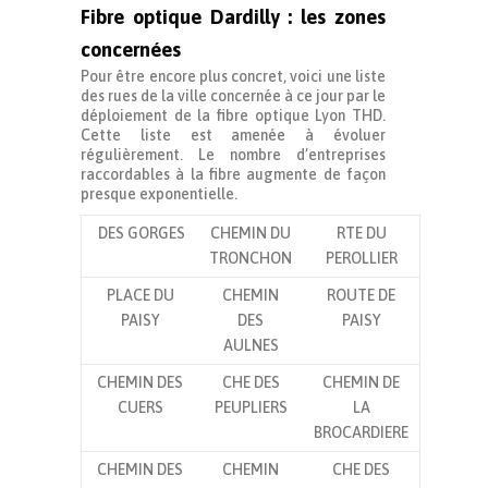
Fibre optique Dardilly : les zones
concernées
Pour être encore plus concret, voici une liste
des rues de la ville concernée à ce jour par le
déploiement de la fibre optique Lyon THD.
Cette liste est amenée à évoluer
régulièrement. Le nombre d’entreprises
raccordables à la fibre augmente de façon
presque exponentielle.
DES GORGES
CHEMIN DU
RTE DU
TRONCHON
PEROLLIER
PLACE DU
CHEMIN
ROUTE DE
PAISY
DES
PAISY
AULNES
CHEMIN DES
CHE DES
CHEMIN DE
CUERS
PEUPLIERS
LA
BROCARDIERE
CHEMIN DES
CHEMIN
CHE DES