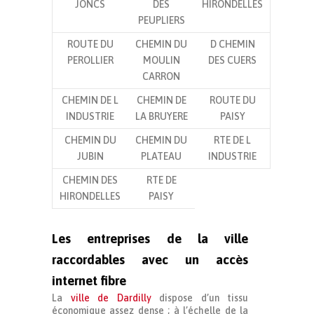
JONCS
DES
HIRONDELLES
PEUPLIERS
ROUTE DU
CHEMIN DU
D CHEMIN
PEROLLIER
MOULIN
DES CUERS
CARRON
CHEMIN DE L
CHEMIN DE
ROUTE DU
INDUSTRIE
LA BRUYERE
PAISY
CHEMIN DU
CHEMIN DU
RTE DE L
JUBIN
PLATEAU
INDUSTRIE
CHEMIN DES
RTE DE
HIRONDELLES
PAISY
Les entreprises de la ville
raccordables avec un accès
internet fibre
La
ville de Dardilly
dispose d’un tissu
économique assez dense ; à l’échelle de la