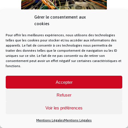
Gérer le consentement aux
cookies
Pour offrir les meilleures expériences, nous utilisons des technologies
câblage d’un réseau de fibre optique
telles que les cookies pour stocker et/ou accéder aux informations des
appareils. Le fait de consentir à ces technologies nous permettra de
traiter des données telles que le comportement de navigation ou les ID
uniques sur ce site. Le fait de ne pas consentir ou de retirer son
consentement peut avoir un effet négatif sur certaines caractéristiques et
© La Fibre Lyonnaise –
Mentions Légales
– 5
fonctions.
allée des chevreuils – 69380 Lissieu – 04 28 28 28
28 –
Contact
– La Fibre Lyonnaise est une
marque de la société Muona SAS
Accepter
Refuser
Voir les préférences
})(jQuery)
Mentions Légales
Mentions Légales