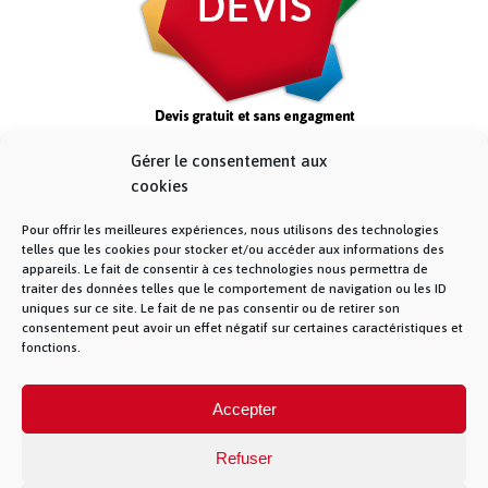
Gérer le consentement aux
cookies
Pour offrir les meilleures expériences, nous utilisons des technologies
telles que les cookies pour stocker et/ou accéder aux informations des
appareils. Le fait de consentir à ces technologies nous permettra de
traiter des données telles que le comportement de navigation ou les ID
uniques sur ce site. Le fait de ne pas consentir ou de retirer son
consentement peut avoir un effet négatif sur certaines caractéristiques et
fonctions.
© La Fibre Lyonnaise –
Mentions Légales
– 5
Accepter
allée des chevreuils – 69380 Lissieu – 04 28 28 28
28 –
Contact
– La Fibre Lyonnaise est une
marque de la société Muona SAS
Refuser