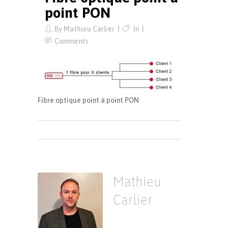
point PON
By
Mathieu Carlier
In
Comments
Fibre optique point à point PON
Mathieu
Carlier