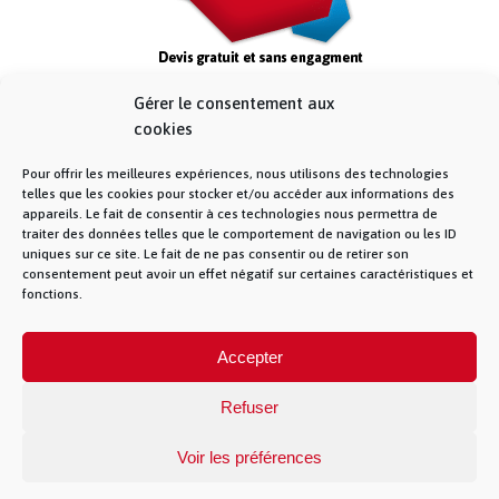
Gérer le consentement aux
cookies
Pour offrir les meilleures expériences, nous utilisons des technologies
telles que les cookies pour stocker et/ou accéder aux informations des
appareils. Le fait de consentir à ces technologies nous permettra de
traiter des données telles que le comportement de navigation ou les ID
uniques sur ce site. Le fait de ne pas consentir ou de retirer son
consentement peut avoir un effet négatif sur certaines caractéristiques et
fonctions.
© La Fibre Lyonnaise –
Mentions Légales
– 5
Accepter
allée des chevreuils – 69380 Lissieu – 04 28 28 28
28 –
Contact
– La Fibre Lyonnaise est une
marque de la société Muona SAS
Refuser
Voir les préférences