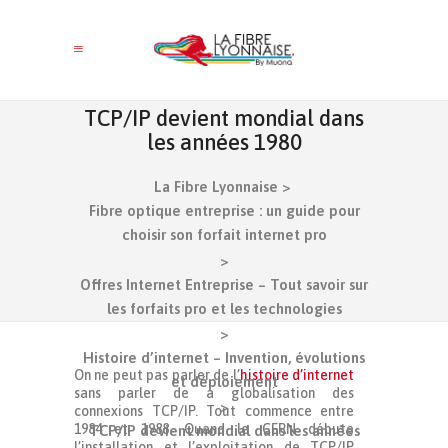
TCP/IP devient mondial dans
les années 1980
La Fibre Lyonnaise
>
Fibre optique entreprise : un guide pour
choisir son forfait internet pro
>
Offres Internet Entreprise – Tout savoir sur
les forfaits pro et les technologies
>
Histoire d’internet – Invention, évolutions
On ne peut pas parler de l’
histoire d’internet
et déploiement
sans parler de a globalisation des
>
connexions TCP/IP. Tout commence entre
1984 et 1988. Quand le CERN débute
TCP/IP devient mondial dans les années
l’installation et l’exploitation de TCP/IP