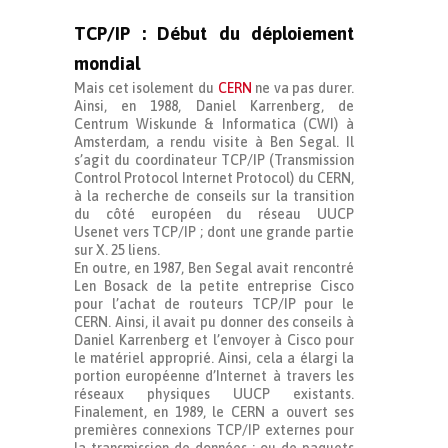
TCP/IP : Début du déploiement
mondial
Mais cet isolement du
CERN
ne va pas durer.
Ainsi, en 1988, Daniel Karrenberg, de
Centrum Wiskunde & Informatica (CWI) à
Amsterdam, a rendu visite à Ben Segal. Il
s’agit du coordinateur TCP/IP (
Transmission
Control Protocol Internet Protocol
) du CERN,
à la recherche de conseils sur la transition
du côté européen du réseau UUCP
Usenet vers TCP/IP ; dont une grande partie
sur X. 25 liens.
En outre, en 1987, Ben Segal avait rencontré
Len Bosack de la petite entreprise Cisco
pour l’achat de routeurs TCP/IP pour le
CERN. Ainsi, il avait pu donner des conseils à
Daniel Karrenberg et l’envoyer à Cisco pour
le matériel approprié. Ainsi, cela a élargi la
portion européenne d’Internet à travers les
réseaux physiques UUCP existants.
Finalement, en 1989, le CERN a ouvert ses
premières connexions TCP/IP externes pour
la transmission de données ; ou de paquets