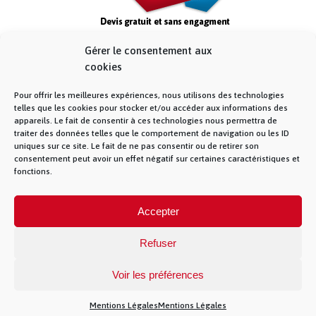
Gérer le consentement aux
cookies
Pour offrir les meilleures expériences, nous utilisons des technologies
telles que les cookies pour stocker et/ou accéder aux informations des
appareils. Le fait de consentir à ces technologies nous permettra de
traiter des données telles que le comportement de navigation ou les ID
uniques sur ce site. Le fait de ne pas consentir ou de retirer son
consentement peut avoir un effet négatif sur certaines caractéristiques et
fonctions.
© La Fibre Lyonnaise –
Mentions Légales
– 5
Accepter
allée des chevreuils – 69380 Lissieu – 04 28 28 28
28 –
Contact
– La Fibre Lyonnaise est une
marque de la société Muona SAS
Refuser
Voir les préférences
Mentions Légales
Mentions Légales
})(jQuery)