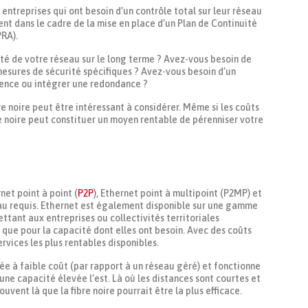
s entreprises qui ont besoin d’un contrôle total sur leur réseau
nt dans le cadre de la mise en place d’un Plan de Continuité
PRA).
é de votre réseau sur le long terme ? Avez-vous besoin de
esures de sécurité spécifiques ? Avez-vous besoin d’un
atence ou intégrer une redondance ?
bre noire peut être intéressant à considérer. Même si les coûts
re noire peut constituer un moyen rentable de pérenniser votre
net point à point (
P2P
), Ethernet point à multipoint (P2MP) et
au requis. Ethernet est également disponible sur une gamme
tant aux entreprises ou collectivités territoriales
 que pour la capacité dont elles ont besoin. Avec des coûts
rvices les plus rentables disponibles.
itée à faible coût (par rapport à un réseau géré) et fonctionne
 une capacité élevée l’est. Là où les distances sont courtes et
uvent là que la fibre noire pourrait être la plus efficace.