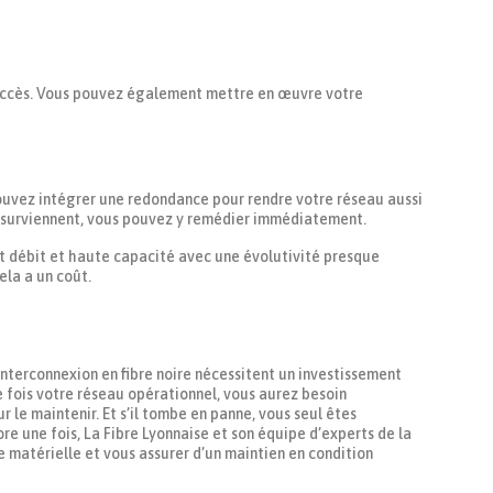
 accès. Vous pouvez également mettre en œuvre votre
pouvez intégrer une redondance pour rendre votre réseau aussi
es surviennent, vous pouvez y remédier immédiatement.
haut débit et haute capacité avec une évolutivité presque
ela a un coût.
interconnexion en fibre noire nécessitent un investissement
e fois votre réseau opérationnel, vous aurez besoin
 le maintenir. Et s’il tombe en panne, vous seul êtes
core une fois, La Fibre Lyonnaise et son équipe d’experts de la
e matérielle et vous assurer d’un maintien en condition