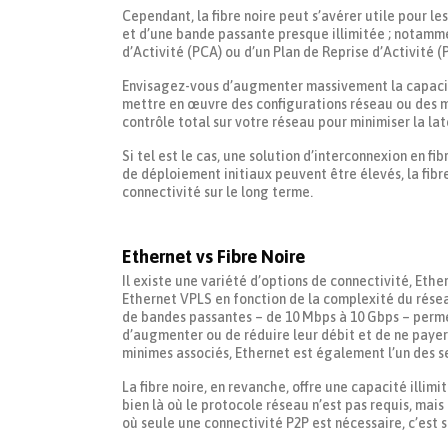
Cependant, la fibre noire peut s’avérer utile pour le
et d’une bande passante presque illimitée ; notamme
d’Activité (PCA) ou d’un Plan de Reprise d’Activité (
Envisagez-vous d’augmenter massivement la capacit
mettre en œuvre des configurations réseau ou des m
contrôle total sur votre réseau pour minimiser la l
Si tel est le cas, une solution d’interconnexion en fi
de déploiement initiaux peuvent être élevés, la fib
connectivité sur le long terme.
Ethernet vs Fibre Noire
Il existe une variété d’options de connectivité, Ether
Ethernet VPLS en fonction de la complexité du rése
de bandes passantes – de 10 Mbps à 10 Gbps – permet
d’augmenter ou de réduire leur débit et de ne payer
minimes associés, Ethernet est également l’un des se
La fibre noire, en revanche, offre une capacité illim
bien là où le protocole réseau n’est pas requis, mais
où seule une connectivité P2P est nécessaire, c’est so