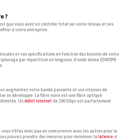
re ?
 est que vous avez un contrôle total sur votre réseau et ses
fiter à votre entreprise.
ocoles et vos spécifications en fonction des besoins de votre
ultiplexage par répartition en longueur d’onde dense (DWDM)
e.
 vous augmentez votre bande passante et vos vitesses de
se se développe. La fibre noire est une fibre optique
illimitée. Un
débit internet
de 100 Gbps est parfaitement
, vous n’êtes donc pas en concurrence avec les autres pour la
vous pouvez prendre des mesures pour minimiser la
latence
si